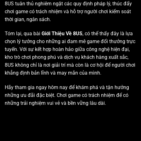
8US tuân thủ nghiêm ngặt các quy định pháp lý, thúc đẩy
chơi game có trách nhiệm và hỗ trợ người chơi kiểm soát
thời gian, ngân sách.
Tóm lại, qua bài
Giới Thiệu Về 8US
, có thể thấy đây là lựa
chọn lý tưởng cho những ai đam mê game đổi thưởng trực
tuyến. Với sự kết hợp hoàn hảo giữa công nghệ hiện đại,
kho trò chơi phong phú và dịch vụ khách hàng xuất sắc,
8US không chỉ là nơi giải trí mà còn là cơ hội để người chơi
khẳng định bản lĩnh và may mắn của mình.
Hãy tham gia ngay hôm nay để khám phá và tận hưởng
những ưu đãi đặc biệt. Chơi game có trách nhiệm để có
những trải nghiệm vui vẻ và bền vững lâu dài.