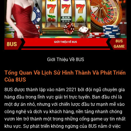
Giới Thiệu Về 8US
Tổng Quan Về Lịch Sử Hình Thành Và Phát Triển
Của 8US
8US được thành lập vào năm 2021 bởi đội ngũ chuyên gia
hàng đầu trong lĩnh vực giải trí trực tuyến. Ban đầu chỉ là
một dự án nhỏ, nhưng với chiến lược đầu tư mạnh mẽ vào
công nghệ và dịch vụ khách hàng, nền tảng nhanh chóng
vươn lên trở thành một trong những cổng game uy tín nhất
khu vực. Sự phát triển không ngừng của 8US nằm ở việc