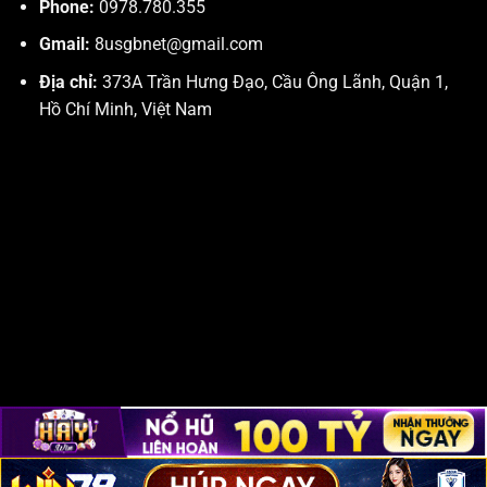
Phone:
0978.780.355
Gmail:
8usgbnet@gmail.com
Địa chỉ:
373A Trần Hưng Đạo, Cầu Ông Lãnh, Quận 1,
Hồ Chí Minh, Việt Nam