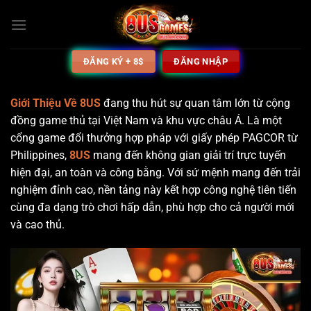
Bỏ
qua
nội
dung
ĐĂNG KÝ + 8$
ĐĂNG NHẬP
Giới Thiệu Về 8US
đang thu hút sự quan tâm lớn từ cộng
đồng game thủ tại Việt Nam và khu vực châu Á. Là một
cổng game đổi thưởng hợp pháp với giấy phép PAGCOR từ
Philippines,
8US
mang đến không gian giải trí trực tuyến
hiện đại, an toàn và công bằng. Với sứ mệnh mang đến trải
nghiệm đỉnh cao, nền tảng này kết hợp công nghệ tiên tiến
cùng đa dạng trò chơi hấp dẫn, phù hợp cho cả người mới
và cao thủ.