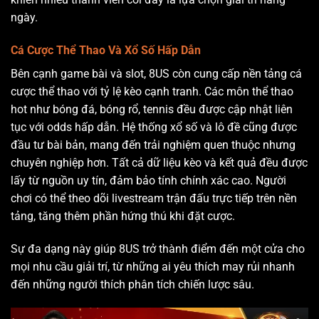
ngày.
Cá Cược Thể Thao Và Xổ Số Hấp Dẫn
Bên cạnh game bài và slot, 8US còn cung cấp nền tảng cá
cược thể thao với tỷ lệ kèo cạnh tranh. Các môn thể thao
hot như bóng đá, bóng rổ, tennis đều được cập nhật liên
tục với odds hấp dẫn. Hệ thống xổ số và lô đề cũng được
đầu tư bài bản, mang đến trải nghiệm quen thuộc nhưng
chuyên nghiệp hơn. Tất cả dữ liệu kèo và kết quả đều được
lấy từ nguồn uy tín, đảm bảo tính chính xác cao. Người
chơi có thể theo dõi livestream trận đấu trực tiếp trên nền
tảng, tăng thêm phần hứng thú khi đặt cược.
Sự đa dạng này giúp 8US trở thành điểm đến một cửa cho
mọi nhu cầu giải trí, từ những ai yêu thích may rủi nhanh
đến những người thích phân tích chiến lược sâu.