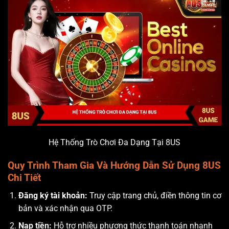
Hệ Thống Trò Chơi Đa Dạng Tại 8US
Quy Trình Tham Gia Và Hướng Dẫn Sử Dụng 8US
Chi Tiết
Đăng ký tài khoản:
Truy cập trang chủ, điền thông tin cơ
bản và xác nhận qua OTP.
Nạp tiền:
Hỗ trợ nhiều phương thức thanh toán nhanh