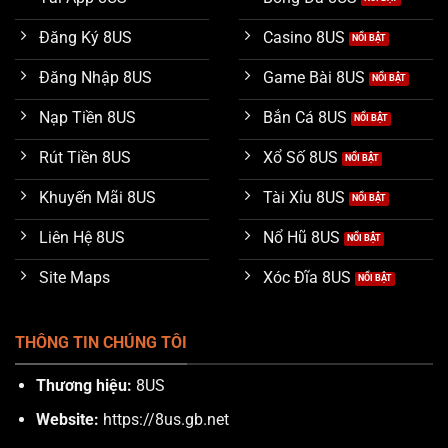
Đăng Ký 8US
Casino 8US
Đăng Nhập 8US
Game Bài 8US
Nạp Tiền 8US
Bắn Cá 8US
Rút Tiền 8US
Xổ Số 8US
Khuyến Mãi 8US
Tài Xỉu 8US
Liên Hệ 8US
Nổ Hũ 8US
Site Maps
Xóc Đĩa 8US
THÔNG TIN CHÚNG TÔI
Thương hiệu:
8US
Website:
https://8us.gb.net