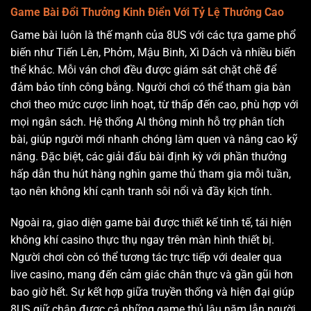
Game Bài Đổi Thưởng Kinh Điển Với Tỷ Lệ Thưởng Cao
Game bài luôn là thế mạnh của 8US với các tựa game phổ
biến như Tiến Lên, Phỏm, Mậu Binh, Xì Dách và nhiều biến
thể khác. Mỗi ván chơi đều được giám sát chặt chẽ để
đảm bảo tính công bằng. Người chơi có thể tham gia bàn
chơi theo mức cược linh hoạt, từ thấp đến cao, phù hợp với
mọi ngân sách. Hệ thống AI thông minh hỗ trợ phân tích
bài, giúp người mới nhanh chóng làm quen và nâng cao kỹ
năng. Đặc biệt, các giải đấu bài định kỳ với phần thưởng
hấp dẫn thu hút hàng nghìn game thủ tham gia mỗi tuần,
tạo nên không khí cạnh tranh sôi nổi và đầy kịch tính.
Ngoài ra, giao diện game bài được thiết kế tinh tế, tái hiện
không khí casino thực thụ ngay trên màn hình thiết bị.
Người chơi còn có thể tương tác trực tiếp với dealer qua
live casino, mang đến cảm giác chân thực và gần gũi hơn
bao giờ hết. Sự kết hợp giữa truyền thống và hiện đại giúp
8US giữ chân được cả những game thủ lâu năm lẫn người